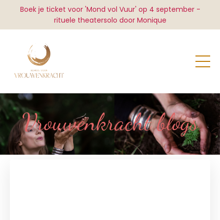
Boek je ticket voor 'Mond vol Vuur' op 4 september -
rituele theatersolo door Monique
Vrouwenkracht blogs