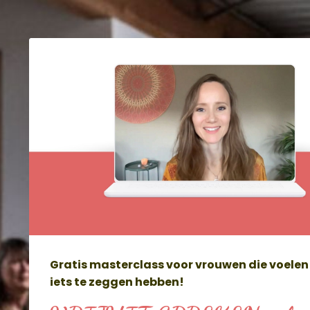
Gratis masterclass voor vrouwen die voelen
iets te zeggen hebben!