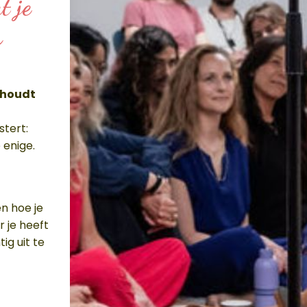
 je
r
r houdt
stert:
 enige.
n hoe je
r je heeft
ig uit te